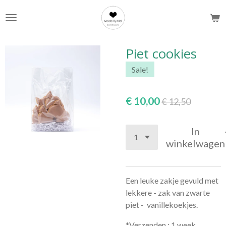
Ga
direct
naar
de
Piet cookies
hoofdinhoud
Sale!
€ 10,00
€ 12,50
In
winkelwagen
Een leuke zakje gevuld met
lekkere - zak van zwarte
piet - vanillekoekjes.
*Verzenden : 1 week